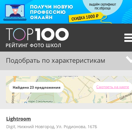
T
n
РЕЙТИНГ ФОТО ШКОЛ
Подобрать по характеристикам
Смотреть на карте
Найдено 23 предложения
Lightroom
Digit, Нижний Новгород, Ул. Родионова, 167Б